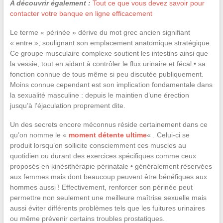
A découvrir également :
Tout ce que vous devez savoir pour
contacter votre banque en ligne efficacement
Le terme « périnée » dérive du mot grec ancien signifiant
« entre », soulignant son emplacement anatomique stratégique.
Ce groupe musculaire complexe soutient les intestins ainsi que
la vessie, tout en aidant à contrôler le flux urinaire et fécal • sa
fonction connue de tous même si peu discutée publiquement.
Moins connue cependant est son implication fondamentale dans
la sexualité masculine : depuis le maintien d’une érection
jusqu’à l’éjaculation proprement dite.
Un des secrets encore méconnus réside certainement dans ce
qu’on nomme le «
moment détente ultime
« . Celui-ci se
produit lorsqu’on sollicite consciemment ces muscles au
quotidien ou durant des exercices spécifiques comme ceux
proposés en kinésithérapie périnatale • généralement réservées
aux femmes mais dont beaucoup peuvent être bénéfiques aux
hommes aussi ! Effectivement, renforcer son périnée peut
permettre non seulement une meilleure maîtrise sexuelle mais
aussi éviter différents problèmes tels que les fuitures urinaires
ou même prévenir certains troubles prostatiques.