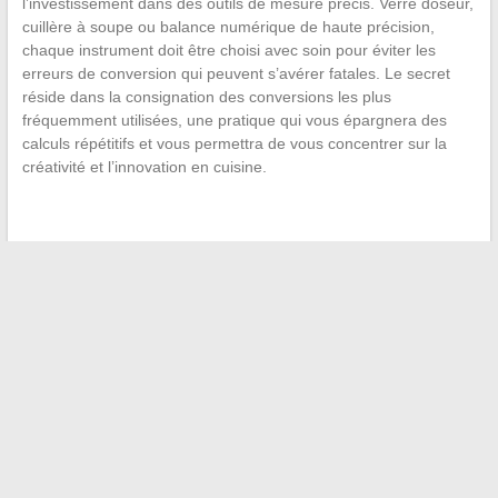
l’investissement dans des outils de mesure précis. Verre doseur,
cuillère à soupe ou balance numérique de haute précision,
chaque instrument doit être choisi avec soin pour éviter les
erreurs de conversion qui peuvent s’avérer fatales. Le secret
réside dans la consignation des conversions les plus
fréquemment utilisées, une pratique qui vous épargnera des
calculs répétitifs et vous permettra de vous concentrer sur la
créativité et l’innovation en cuisine.
←
Tout ce que vous devez savoir pour contacter votre
banque en ligne efficacement
Les secrets de l’entretien de votre voiture : focus sur les
symboles du tableau de bord
→
Recherche