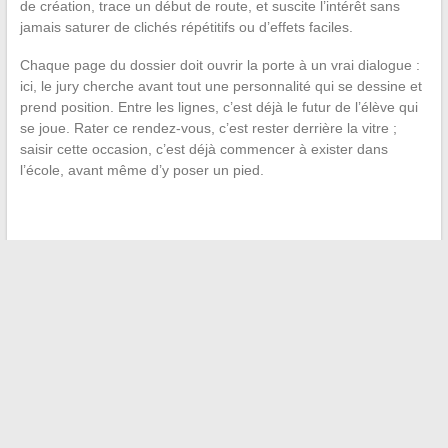
de création, trace un début de route, et suscite l’intérêt sans
jamais saturer de clichés répétitifs ou d’effets faciles.
Chaque page du dossier doit ouvrir la porte à un vrai dialogue :
ici, le jury cherche avant tout une personnalité qui se dessine et
prend position. Entre les lignes, c’est déjà le futur de l’élève qui
se joue. Rater ce rendez-vous, c’est rester derrière la vitre ;
saisir cette occasion, c’est déjà commencer à exister dans
l’école, avant même d’y poser un pied.
←
Le Joyau de la Flotte MSC : Quel est le Plus Beau Bateau
?
Narration interactive et jeu vidéo, pourquoi certaines écoles
prennent de l’avance
→
Recherche