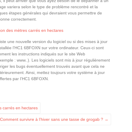
s, il peut arriver que vous ayez besoin de le dépanner à un
 variera selon le type de problème rencontré et la
lques étapes générales qui devraient vous permettre de
tionne correctement.
on des mètres carrés en hectares
iste une nouvelle version du logiciel ou si des mises à jour
stallée l’HC1 6BFOXN sur votre ordinateur. Ceux-ci sont
ment les instructions indiqués sur le site Web
xemple : www..). Les logiciels sont mis à jour régulièrement
rriger les bugs éventuellement trouvés avant que cela ne
érieurement. Ainsi, mettez toujours votre système à jour
offertes par l’HC1 6BFOXN.
 carrés en hectares
Comment survivre à l’hiver sans une tasse de grogab ?
→